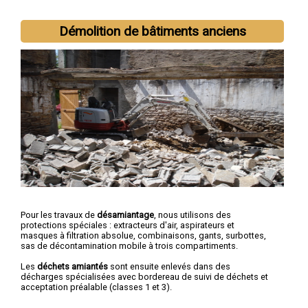
Nous intervenons aussi dans les villes suivantes :
Narbonne
,
Carcassonne
,
Castelnaudary
,
Lézignan-Corbières
,
Limoux
,
Démolition de bâtiments anciens
Coursan
,
Trèbes
,
Port-la-Nouvelle
,
Sigean
,
Cuxac-d'Aude
Pour les travaux de
désamiantage
, nous utilisons des
protections spéciales : extracteurs d'air, aspirateurs et
masques à filtration absolue, combinaisons, gants, surbottes,
sas de décontamination mobile à trois compartiments.
Les
déchets amiantés
sont ensuite enlevés dans des
décharges spécialisées avec bordereau de suivi de déchets et
acceptation préalable (classes 1 et 3).