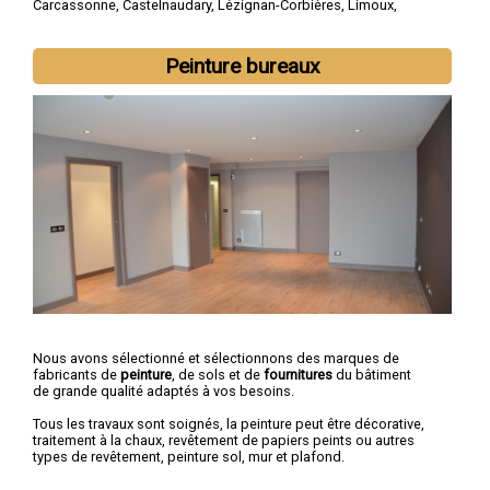
Carcassonne
,
Castelnaudary
,
Lézignan-Corbières
,
Limoux
,
Coursan
,
Trèbes
,
Port-la-Nouvelle
,
Sigean
,
Cuxac-d'Aude
Peinture bureaux
Nous avons sélectionné et sélectionnons des marques de
fabricants de
peinture
, de sols et de
fournitures
du bâtiment
de grande qualité adaptés à vos besoins.
Tous les travaux sont soignés, la peinture peut être décorative,
traitement à la chaux, revêtement de papiers peints ou autres
types de revêtement, peinture sol, mur et plafond.