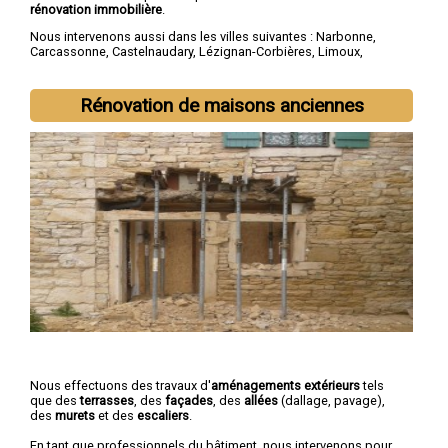
rénovation immobilière
.
Nous intervenons aussi dans les villes suivantes :
Narbonne
,
Carcassonne
,
Castelnaudary
,
Lézignan-Corbières
,
Limoux
,
Coursan
,
Trèbes
,
Port-la-Nouvelle
,
Sigean
,
Cuxac-d'Aude
Rénovation de maisons anciennes
Nous effectuons des travaux d'
aménagements extérieurs
tels
que des
terrasses
, des
façades
, des
allées
(dallage, pavage),
des
murets
et des
escaliers
.
En tant que professionnels du bâtiment, nous intervenons pour