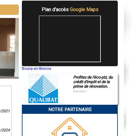
Plan d'accès
Google Maps
Bourg-en-Bresse
Saint-Quentin
Profitez de l'éco-ptz, du
Montluçon
crédit d'impôt et de la
Manosque
prime de rénovation.
Gap
Nice
N°E157671
Annonay
Charleville-Mézières
Pamiers
NOTRE PARTENAIRE
Troyes
1/2021
Narbonne
Rodez
Marseille
Caen
1/2024
Aurillac