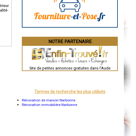
Angoulême
La Rochelle
rieur
Bourges
alité-
Brive-la-Gaillarde
Dijon
Saint-Brieuc
Guéret
Périgueux
Besançon
NOTRE PARTENAIRE
Valence
Évreux
Chartres
Brest
Nîmes
Toulouse
Site de petites annonces gratuites dans l'Aude
Auch
Bordeaux
Montpellier
Rennes
Châteauroux
Termes de recherche les plus utilisés
Tours
Grenoble
Rénovation de maison Narbonne
Dole
Rénovation immobilière Narbonne
Mont-de-Marsan
Blois
Saint-Étienne
Le Puy-en-Velay
Nantes
Orléans
Cahors