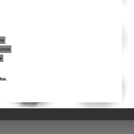
Agen
Mende
Angers
Cherbourg-Octeville
Reims
Saint-Dizier
Laval
Nancy
Verdun
nne
Lorient
Metz
rbonne
Nevers
Lille
e
Beauvais
Alençon
Calais
Clermont-Ferrand
Pau
ois.
Tarbes
Perpignan
Strasbourg
Mulhouse
Lyon
Vesoul
Chalon-sur-Saône
Le Mans
Chambéry
Annecy
Paris
Le Havre