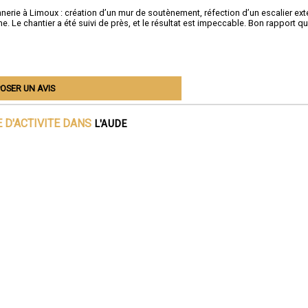
rie à Limoux : création d’un mur de soutènement, réfection d’un escalier exté
me. Le chantier a été suivi de près, et le résultat est impeccable. Bon rapport qu
OSER UN AVIS
L'AUDE
 D'ACTIVITE DANS