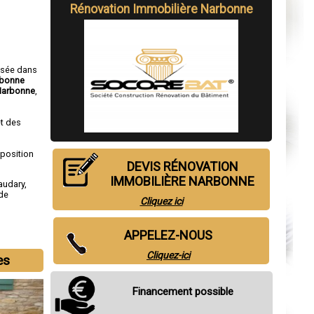
Rénovation Immobilière Narbonne
isée dans
rbonne
Narbonne
,
t des
sposition
DEVIS RÉNOVATION
IMMOBILIÈRE NARBONNE
audary
,
de
Cliquez ici
APPELEZ-NOUS
Cliquez-ici
es
Financement possible