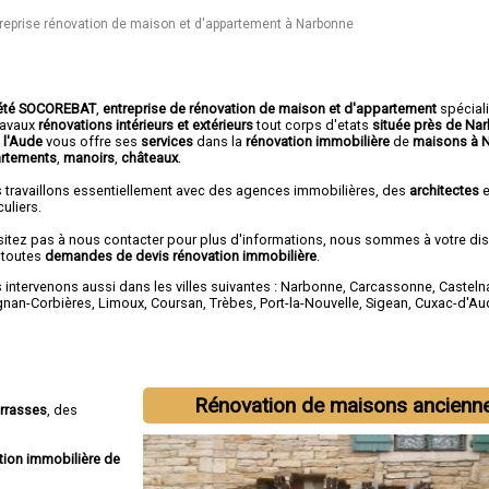
reprise rénovation de maison et d'appartement à Narbonne
été SOCOREBAT
,
entreprise de rénovation de maison et d'appartement
spécial
travaux
rénovations intérieurs et extérieurs
tout corps d'etats
située près de Na
 l'Aude
vous offre ses
services
dans la
rénovation immobilière
de
maisons à 
rtements
,
manoirs
,
châteaux
.
 travaillons essentiellement avec des agences immobilières, des
architectes
e
culiers.
sitez pas à nous contacter pour plus d'informations, nous sommes à votre di
 toutes
demandes de devis rénovation immobilière
.
intervenons aussi dans les villes suivantes :
Narbonne
,
Carcassonne
,
Casteln
gnan-Corbières
,
Limoux
,
Coursan
,
Trèbes
,
Port-la-Nouvelle
,
Sigean
,
Cuxac-d'Au
Rénovation de maisons ancienn
errasses
, des
tion immobilière de