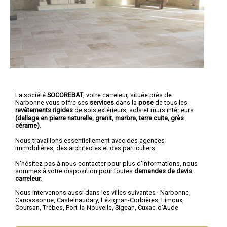
La société
SOCOREBAT
,
votre carreleur
, située près de
Narbonne vous offre ses
services
dans la
pose
de tous les
revêtements rigides
de sols extérieurs, sols et murs intérieurs
(dallage en pierre naturelle, granit, marbre, terre cuite, grès
cérame)
.
Nous travaillons essentiellement avec des agences
immobilières, des architectes et des particuliers.
N'hésitez pas à nous contacter pour plus d'informations, nous
sommes à votre disposition pour toutes
demandes de devis
carreleur.
Nous intervenons aussi dans les villes suivantes :
Narbonne
,
Carcassonne
,
Castelnaudary
,
Lézignan-Corbières
,
Limoux
,
Coursan
,
Trèbes
,
Port-la-Nouvelle
,
Sigean
,
Cuxac-d'Aude