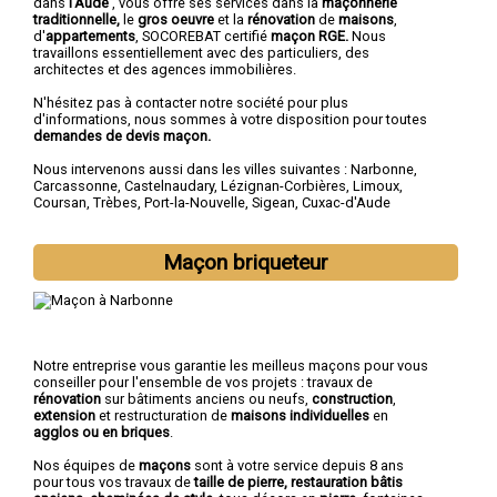
dans
l'Aude
, vous offre ses services dans la
maçonnerie
traditionnelle,
le
gros oeuvre
et la
rénovation
de
maisons
,
d'
appartements
, SOCOREBAT certifié
maçon RGE.
Nous
travaillons essentiellement avec des particuliers, des
architectes et des agences immobilières.
N'hésitez pas à contacter notre société pour plus
d'informations, nous sommes à votre disposition pour toutes
demandes de devis maçon.
Nous intervenons aussi dans les villes suivantes :
Narbonne
,
Carcassonne
,
Castelnaudary
,
Lézignan-Corbières
,
Limoux
,
Coursan
,
Trèbes
,
Port-la-Nouvelle
,
Sigean
,
Cuxac-d'Aude
Maçon briqueteur
Notre entreprise vous garantie les meilleus maçons pour vous
conseiller pour l'ensemble de vos projets : travaux de
rénovation
sur bâtiments anciens ou neufs,
construction
,
extension
et restructuration de
maisons individuelles
en
agglos ou en briques
.
Nos équipes de
maçons
sont à votre service depuis 8 ans
pour tous vos travaux de
taille de pierre, restauration bâtis