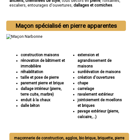
anciens, cheminées de style
, tous décors en
pierre
, fontaines,
escaliers, entourages d'ouvertures,
dallages et corniches
.
Maçon spécialisé en pierre apparentes
construction maisons
extension et
rénovation de bâtiment et
agrandissement de
immobilière
maisons
réhabilitation
surélévation de maisons
taille et pose de pierre
création d'ouvertures
parement pierre et brique
chape
dallage intérieur (pierre,
carrelage
terre cuite, marbre)
ravalement extérieur
enduit à la chaux
jointoiement de moellons
dalle béton
et briques
pavage extérieur (pierre,
calcaire,...)
maçonnerie de construction, agglos, bio brique, briquette, pierre