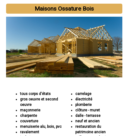
Maisons Ossature Bois
tous corps d'états
carrelage
gros oeuvre et second
électricité
oeuvre
plomberie
maçonnerie
clôture - muret
charpente
dalle - terrasse
couverture
neuf et ancien
menuiserie alu, bois, pvc
restauration du
ravalement
patrimoine ancien