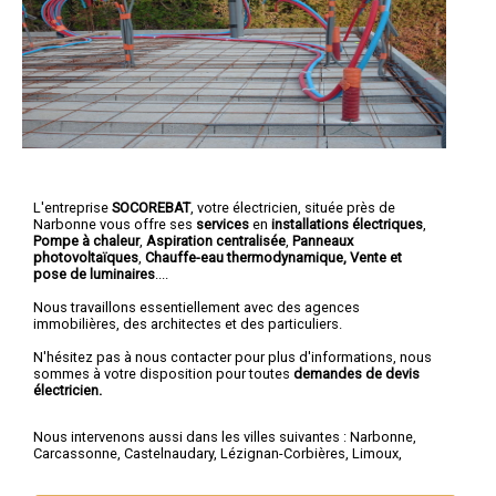
L'entreprise
SOCOREBAT
,
votre électricien
, située près de
Narbonne vous offre ses
services
en
installations électriques
,
Pompe à chaleur
,
Aspiration centralisée
,
Panneaux
photovoltaïques
,
Chauffe-eau thermodynamique, Vente et
pose de luminaires
....
Nous travaillons essentiellement avec des agences
immobilières, des architectes et des particuliers.
N'hésitez pas à nous contacter pour plus d'informations, nous
sommes à votre disposition pour toutes
demandes de devis
électricien.
Nous intervenons aussi dans les villes suivantes :
Narbonne
,
Carcassonne
,
Castelnaudary
,
Lézignan-Corbières
,
Limoux
,
Coursan
,
Trèbes
,
Port-la-Nouvelle
,
Sigean
,
Cuxac-d'Aude