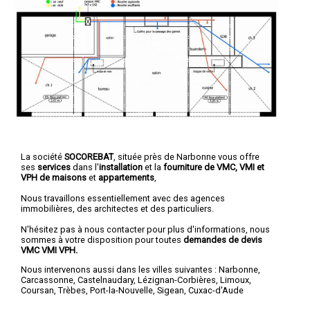
La société
SOCOREBAT
, située près de Narbonne vous offre
ses
services
dans l'
installation
et la
fourniture de VMC, VMI et
VPH de maisons
et
appartements
,
Nous travaillons essentiellement avec des agences
immobilières, des architectes et des particuliers.
N'hésitez pas à nous contacter pour plus d'informations, nous
sommes à votre disposition pour toutes
demandes de devis
VMC VMI VPH.
Nous intervenons aussi dans les villes suivantes :
Narbonne
,
Carcassonne
,
Castelnaudary
,
Lézignan-Corbières
,
Limoux
,
Coursan
,
Trèbes
,
Port-la-Nouvelle
,
Sigean
,
Cuxac-d'Aude